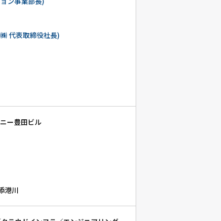
ション事業部長)
㈱ 代表取締役社長)
ォニー豊田ビル
浦添港川