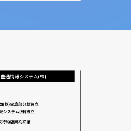
豊通情報システム(株)
商(株)電算部分離独立
報システム(株)設立
一次特約店契約締結