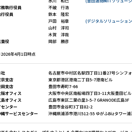
水川 和巳
(豊田通商㈱ITソリュー
常務執行役員
不破 行浩
執行役員
鉄本 隆宏
戸田 裕章
(デジタルソリューション
山村 淳司
木賀 淳哉
監査役
岡部 勝彦
2026年4月1日時点
本社
名古屋市中村区名駅四丁目11番27号シンフ
東京支店
東京都港区港南二丁目5-7港南ビル
豊田支店
豊田市寿町7-66
大阪オフィス
大阪市中央区南船場四丁目3-11大阪豊田ビル
広島オフィス
広島市東区二葉の里3-5-7 GRANODE広島3F
ITセンター
豊田市金谷町3丁目82-2
沖縄サービスセンター
沖縄県浦添市港川512-55 ゆがふBizタワー